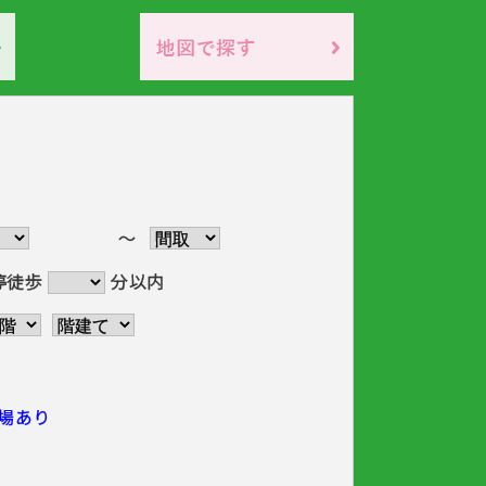
～
停徒歩
分以内
場あり