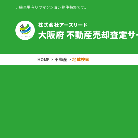
、駐車場有りのマンション物件特集です。
HOME
>
不動産
>
地域検索