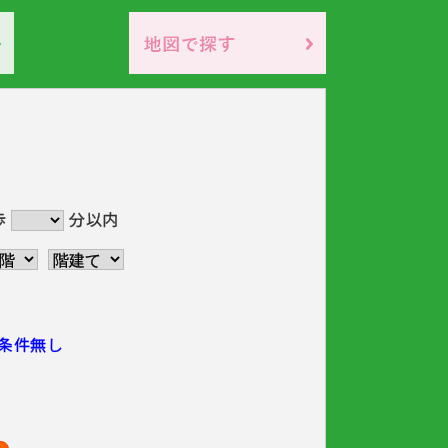
歩
分以内
条件無し