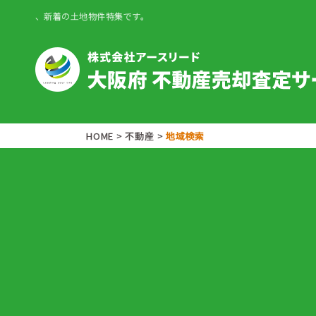
、新着の土地物件特集です。
HOME
>
不動産
>
地域検索